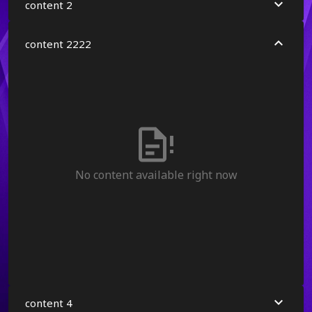
content 2
content 2222
No content available right now
content 4