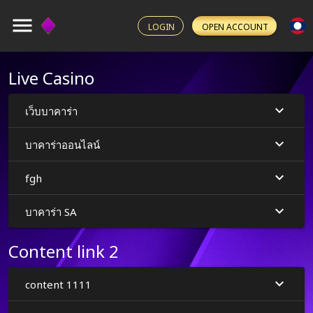
LOGIN
OPEN ACCOUNT
Live Casino
เว็บบาคาร่า
บาคาร่าออนไลน์
fgh
บาคาร่า SA
Content link 2
content 1111